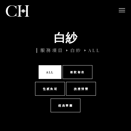
navi
白紗
服務項目
白紗
ALL
ALL
新款發表
性感魚尾
浪漫情懷
經典華麗